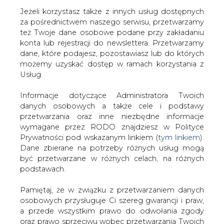
Jeżeli korzystasz także z innych usług dostępnych
za pośrednictwem naszego serwisu, przetwarzamy
też Twoje dane osobowe podane przy zakładaniu
konta lub rejestracji do newslettera. Przetwarzamy
Strona główna
/
ELEKTROMOBILNOŚĆ
/
Sprzedaż
dane, które podajesz, pozostawiasz lub do których
Chevroleta Bolta EV poniżej zakładanego poziomu,
możemy uzyskać dostęp w ramach korzystania z
jednak cały czas rośnie
Usług.
2018-01-04 00:00
Informacje dotyczące Administratora Twoich
drukuj
danych osobowych a także cele i podstawy
skomentuj
przetwarzania oraz inne niezbędne informacje
udostępnij
:
wymagane przez RODO znajdziesz w Polityce
Prywatności pod wskazanym linkiem (
tym linkiem
).
Dane zbierane na potrzeby różnych usług mogą
być przetwarzane w różnych celach, na różnych
podstawach.
Pamiętaj, że w związku z przetwarzaniem danych
osobowych przysługuje Ci szereg gwarancji i praw,
a przede wszystkim prawo do odwołania zgody
oraz prawo sprzeciwu wobec przetwarzania Twoich