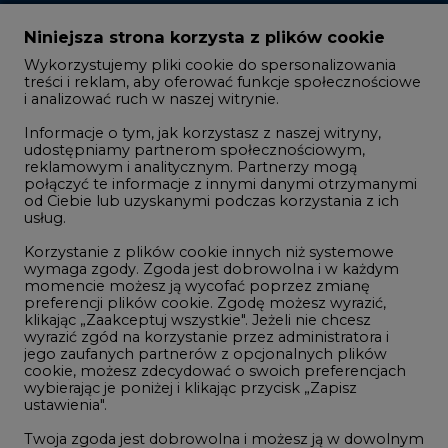
Zmiany kadrowe na rynku
Niniejsza strona korzysta z plików cookie
Wykorzystujemy pliki cookie do spersonalizowania
Studio CIRE
treści i reklam, aby oferować funkcje społecznościowe
i analizować ruch w naszej witrynie.
Rozmowy o energetyce
Informacje o tym, jak korzystasz z naszej witryny,
Gospodarka
udostępniamy partnerom społecznościowym,
reklamowym i analitycznym. Partnerzy mogą
Geopolityka
połączyć te informacje z innymi danymi otrzymanymi
LTE450
od Ciebie lub uzyskanymi podczas korzystania z ich
usług.
Korzystanie z plików cookie innych niż systemowe
Innowacje i AI
wymaga zgody. Zgoda jest dobrowolna i w każdym
momencie możesz ją wycofać poprzez zmianę
Telekomunikacja i IT
preferencji plików cookie. Zgodę możesz wyrazić,
klikając „Zaakceptuj wszystkie". Jeżeli nie chcesz
Handel emisjami CO2
wyrazić zgód na korzystanie przez administratora i
Wodór
jego zaufanych partnerów z opcjonalnych plików
cookie, możesz zdecydować o swoich preferencjach
Górnictwo
wybierając je poniżej i klikając przycisk „Zapisz
ustawienia".
Zmiany klimatyczne
Twoja zgoda jest dobrowolna i możesz ją w dowolnym