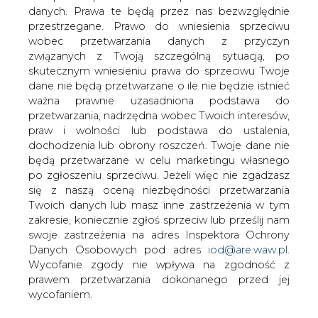
danych. Prawa te będą przez nas bezwzględnie
przestrzegane. Prawo do wniesienia sprzeciwu
wobec przetwarzania danych z przyczyn
Sprzedaż Chevroleta Bolta EV
związanych z Twoją szczególną sytuacją, po
poniżej zakładanego poziomu,
jednak cały czas rośnie
skutecznym wniesieniu prawa do sprzeciwu Twoje
dane nie będą przetwarzane o ile nie będzie istnieć
ważna prawnie uzasadniona podstawa do
przetwarzania, nadrzędna wobec Twoich interesów,
praw i wolności lub podstawa do ustalenia,
dochodzenia lub obrony roszczeń. Twoje dane nie
będą przetwarzane w celu marketingu własnego
Chevrolet Bolt EV, w przeciwieństwie
po zgłoszeniu sprzeciwu. Jeżeli więc nie zgadzasz
Tesli Model 3, nie zaliczył udanego
się z naszą oceną niezbędności przetwarzania
debiutu rynkowego. Na początku 2017 r.
Twoich danych lub masz inne zastrzeżenia w tym
sprzedaż pojazdu utrzymywała się na
zakresie, koniecznie zgłoś sprzeciw lub prześlij nam
swoje zastrzeżenia na adres Inspektora Ochrony
niskim poziomie, jednak w ciągu
Danych Osobowych pod adres
iod@are.waw.pl
.
ostatnich 9 miesięcy nieustannie rośnie.
Wycofanie zgody nie wpływa na zgodność z
W grudniu General Motors dostarczyło rekordową ilość
prawem przetwarzania dokonanego przed jej
elektrycznego Chevy - 3 227 egzemplarzy. Przed
wycofaniem.
rynkowym debiutem modelu, amerykański koncern