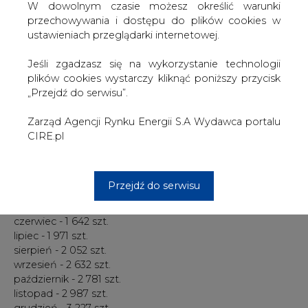
zakładał, że roczna sprzedaż Bolta EV wyniesie ok. 30
W dowolnym czasie możesz określić warunki
000 sztuk. Ostatecznie, w 2017 r. z salonów wyjechało 23
przechowywania i dostępu do plików cookies w
297 egzemplarzy pojazdu.
ustawieniach przeglądarki internetowej.
O ile tendencja wzrostowa się utrzyma, General Motors
Jeśli zgadzasz się na wykorzystanie technologii
może zrealizować swój plan już w przyszłym roku.
plików cookies wystarczy kliknąć poniższy przycisk
„Przejdź do serwisu”.
W ciągu 2017 r. sprzedaż Bolta EV przedstawiała się
następująco:
Zarząd Agencji Rynku Energii S.A Wydawca portalu
CIRE.pl
styczeń - 1 162 szt.
luty - 952 szt.
marzec - 978 szt.
Przejdź do serwisu
kwiecień - 1 292 szt.
maj - 1 566 szt.
czerwiec - 1 642 szt.
lipiec - 1 971 szt.
sierpień - 2 052 szt.
wrzesień - 2 632 szt.
październik - 2 781 szt.
listopad - 2 987 szt.
grudzień - 3 227 szt.