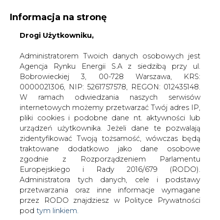
Informacja na stronę
Drogi Użytkowniku,
KONTAKT:
REDAKCJA@CIRE.PL
WYDAWCA PORTALU:
Administratorem Twoich danych osobowych jest
Agencja Rynku Energii S.A z siedzibą przy ul.
A
A
A
WIELKOŚĆ TEKSTU
WYSOKI KONTRAST
Bobrowieckiej 3, 00-728 Warszawa, KRS:
0000021306, NIP: 5261757578, REGON: 012435148.
ZALOGUJ SIĘ
W ramach odwiedzania naszych serwisów
internetowych możemy przetwarzać Twój adres IP,
pliki cookies i podobne dane nt. aktywności lub
urządzeń użytkownika. Jeżeli dane te pozwalają
zidentyfikować Twoją tożsamość, wówczas będą
traktowane dodatkowo jako dane osobowe
zgodnie z Rozporządzeniem Parlamentu
Europejskiego i Rady 2016/679 (RODO).
Administratora tych danych, cele i podstawy
przetwarzania oraz inne informacje wymagane
przez RODO znajdziesz w Polityce Prywatności
pod
tym linkiem.
WŁĄCZ CIRE.TV