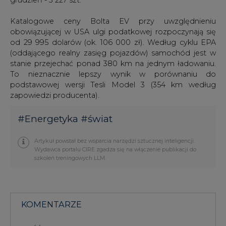
Katalogowe ceny Bolta EV przy uwzględnieniu
obowiązującej w USA ulgi podatkowej rozpoczynają się
od 29 995 dolarów (ok. 106 000 zł). Według cyklu EPA
(oddającego realny zasięg pojazdów) samochód jest w
stanie przejechać ponad 380 km na jednym ładowaniu.
To nieznacznie lepszy wynik w porównaniu do
podstawowej wersji Tesli Model 3 (354 km według
zapowiedzi producenta).
#
Energetyka
#
świat
Artykuł powstał bez wsparcia narzędzi sztucznej inteligencji.
Wydawca portalu CIRE zgadza się na włączenie publikacji do
szkoleń treningowych LLM.
KOMENTARZE