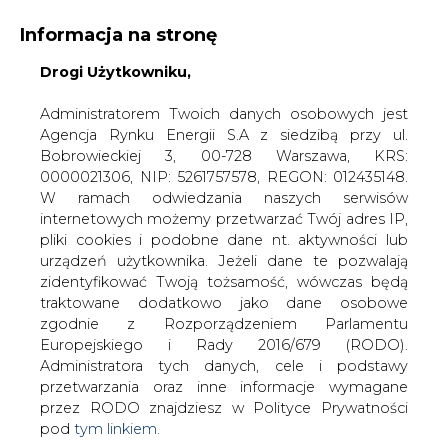
Informacja na stronę
Drogi Użytkowniku,
KONTAKT:
REDAKCJA@CIRE.PL
WYDAWCA PORTALU:
Administratorem Twoich danych osobowych jest
Agencja Rynku Energii S.A z siedzibą przy ul.
A
A
A
WIELKOŚĆ TEKSTU
WYSOKI KONTRAST
Bobrowieckiej 3, 00-728 Warszawa, KRS:
0000021306, NIP: 5261757578, REGON: 012435148.
ZALOGUJ SIĘ
W ramach odwiedzania naszych serwisów
internetowych możemy przetwarzać Twój adres IP,
pliki cookies i podobne dane nt. aktywności lub
urządzeń użytkownika. Jeżeli dane te pozwalają
zidentyfikować Twoją tożsamość, wówczas będą
traktowane dodatkowo jako dane osobowe
zgodnie z Rozporządzeniem Parlamentu
Europejskiego i Rady 2016/679 (RODO).
Administratora tych danych, cele i podstawy
przetwarzania oraz inne informacje wymagane
przez RODO znajdziesz w Polityce Prywatności
pod
tym linkiem.
WŁĄCZ CIRE.TV