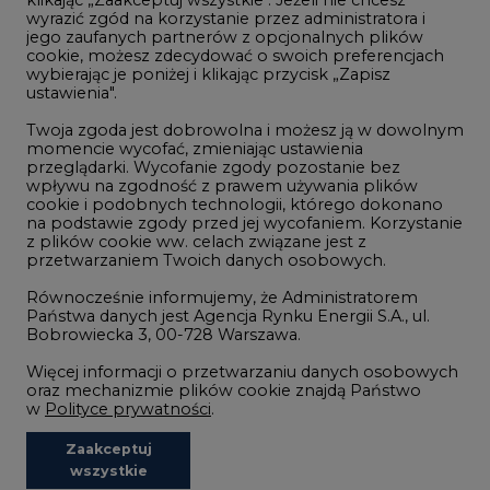
Handel emisjami CO2
wyrazić zgód na korzystanie przez administratora i
Wodór
jego zaufanych partnerów z opcjonalnych plików
cookie, możesz zdecydować o swoich preferencjach
Górnictwo
wybierając je poniżej i klikając przycisk „Zapisz
ustawienia".
Zmiany klimatyczne
Twoja zgoda jest dobrowolna i możesz ją w dowolnym
momencie wycofać, zmieniając ustawienia
przeglądarki. Wycofanie zgody pozostanie bez
Atom
wpływu na zgodność z prawem używania plików
Fotowoltaika
cookie i podobnych technologii, którego dokonano
na podstawie zgody przed jej wycofaniem. Korzystanie
Offshore wind
z plików cookie ww. celach związane jest z
przetwarzaniem Twoich danych osobowych.
Magazyny energii
Równocześnie informujemy, że Administratorem
Zielone samorządy
Państwa danych jest Agencja Rynku Energii S.A., ul.
Bobrowiecka 3, 00-728 Warszawa.
Zielona gospodarka
Więcej informacji o przetwarzaniu danych osobowych
oraz mechanizmie plików cookie znajdą Państwo
w
Polityce prywatności
.
Zaakceptuj
©2002-
2021 - 2026
-
CIRE.PL
Centrum Informacji o Rynku Energii
wszystkie
REDAKCJA@CIRE.PL
REKLAMA@CIRE.PL