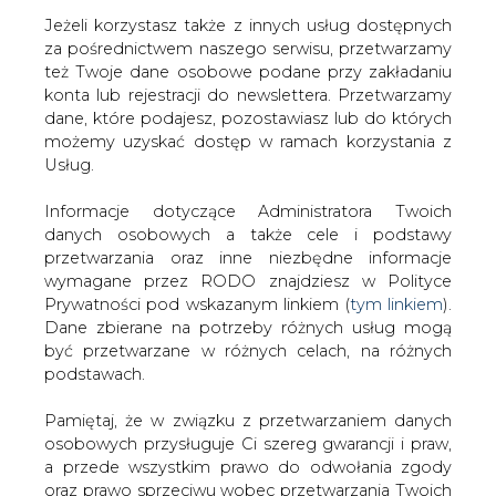
Jeżeli korzystasz także z innych usług dostępnych
za pośrednictwem naszego serwisu, przetwarzamy
też Twoje dane osobowe podane przy zakładaniu
konta lub rejestracji do newslettera. Przetwarzamy
Strona główna
/
ELEKTROMOBILNOŚĆ
/
Audi oraz
dane, które podajesz, pozostawiasz lub do których
Porsche zaprojektują wspólną platformę do
możemy uzyskać dostęp w ramach korzystania z
samochodów elektrycznych
Usług.
2018-02-11 00:00
Informacje dotyczące Administratora Twoich
drukuj
danych osobowych a także cele i podstawy
skomentuj
przetwarzania oraz inne niezbędne informacje
udostępnij
:
wymagane przez RODO znajdziesz w Polityce
Prywatności pod wskazanym linkiem (
tym linkiem
).
Dane zbierane na potrzeby różnych usług mogą
być przetwarzane w różnych celach, na różnych
Audi oraz Porsche zaprojektują
podstawach.
wspólną platformę do
samochodów elektrycznych
Pamiętaj, że w związku z przetwarzaniem danych
osobowych przysługuje Ci szereg gwarancji i praw,
a przede wszystkim prawo do odwołania zgody
oraz prawo sprzeciwu wobec przetwarzania Twoich