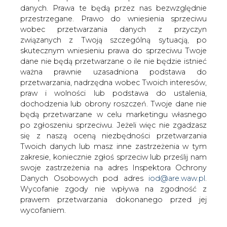
danych. Prawa te będą przez nas bezwzględnie
przestrzegane. Prawo do wniesienia sprzeciwu
wobec przetwarzania danych z przyczyn
Należące do Grupy Volkswagena Audi i
związanych z Twoją szczególną sytuacją, po
Porsche zamierzają wspólnie
skutecznym wniesieniu prawa do sprzeciwu Twoje
opracować nową platformę
dane nie będą przetwarzane o ile nie będzie istnieć
przeznaczoną do pojazdów
ważna prawnie uzasadniona podstawa do
elektrycznych. Współpraca w tym
przetwarzania, nadrzędna wobec Twoich interesów,
zakresie pozwoli na znaczne
praw i wolności lub podstawa do ustalenia,
zredukowanie kosztów.
dochodzenia lub obrony roszczeń. Twoje dane nie
będą przetwarzane w celu marketingu własnego
Jak powiedział dyrektor genralny Audi, Rupert Stadler:
po zgłoszeniu sprzeciwu. Jeżeli więc nie zgadzasz
"Do 2025 r. dysponujemy niską, kilku miliardową sumą na
się z naszą oceną niezbędności przetwarzania
rozwój architektury".
Twoich danych lub masz inne zastrzeżenia w tym
zakresie, koniecznie zgłoś sprzeciw lub prześlij nam
Prezes Porsche, Oliver Blume poinformował natomiast:
swoje zastrzeżenia na adres Inspektora Ochrony
"Jeżeli pracowalibyśmy na własną ręką, koszty byłyby o
Danych Osobowych pod adres
iod@are.waw.pl
.
30% wyższe".
Wycofanie zgody nie wpływa na zgodność z
prawem przetwarzania dokonanego przed jej
Blume dodał, że zespół Audi, który pracuje nad
wycofaniem.
wspólnym projektem liczy 550 osób, zaś Porsche - 300.