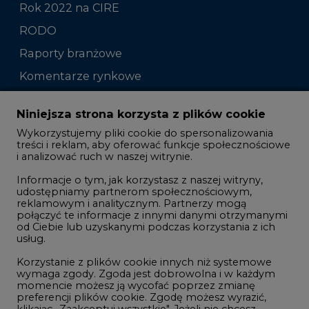
Rok 2022 na CIRE
RODO
Raporty branżowe
Komentarze rynkowe
Zmiany kadrowe na rynku
Niniejsza strona korzysta z plików cookie
Wykorzystujemy pliki cookie do spersonalizowania
Studio CIRE
treści i reklam, aby oferować funkcje społecznościowe
i analizować ruch w naszej witrynie.
Rozmowy o energetyce
Informacje o tym, jak korzystasz z naszej witryny,
Gospodarka
udostępniamy partnerom społecznościowym,
reklamowym i analitycznym. Partnerzy mogą
Geopolityka
połączyć te informacje z innymi danymi otrzymanymi
LTE450
od Ciebie lub uzyskanymi podczas korzystania z ich
usług.
Korzystanie z plików cookie innych niż systemowe
Innowacje i AI
wymaga zgody. Zgoda jest dobrowolna i w każdym
momencie możesz ją wycofać poprzez zmianę
Telekomunikacja i IT
preferencji plików cookie. Zgodę możesz wyrazić,
klikając „Zaakceptuj wszystkie". Jeżeli nie chcesz