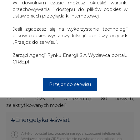
W dowolnym czasie możesz określić warunki
Od 2021 r. obie firmy wprowadzą na rynek szereg modeli
przechowywania i dostępu do plików cookies w
opartych na nowej platformie. Audi zamierza
ustawieniach przeglądarki internetowej.
zaprezentować dwa elektryczne sedany (będą
produkowane w zakładzie w Neckarsulm) oraz dwa SUVy
Jeśli zgadzasz się na wykorzystanie technologii
(powstaną w fabryce w Ingolstadt).
plików cookies wystarczy kliknąć poniższy przycisk
„Przejdź do serwisu”.
Pierwszy, bazujący na nowej platformie, samochód
Porsche będzie najprawdopodobniej zjeżdżał z taśm
Zarząd Agencji Rynku Energii S.A Wydawca portalu
zakładu w Leipzig, który odpowiada za produkcję
CIRE.pl
modelu Macan. Prawdopodobnie, wspólna architektura
posłuży do zaprojektowania całkowicie elektrycznej
wersji SUVa Porsche.
Przejdź do serwisu
We wrześniu 2017 r. Grupa Volkswagena poinformowała,
że do 2025 r. zaprezentuje 80 nowych,
zelektryfikowanych modeli.
#
Energetyka
#
świat
Artykuł powstał bez wsparcia narzędzi sztucznej inteligencji.
Wydawca portalu CIRE zgadza się na włączenie publikacji do