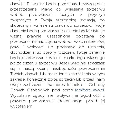
danych. Prawa te będą przez nas bezwzględnie
przestrzegane. Prawo do wniesienia sprzeciwu
Pojazdy elektryczne szansą dla
energetyki jądrowej
wobec przetwarzania danych z przyczyn
związanych z Twoją szczególną sytuacją, po
skutecznym wniesieniu prawa do sprzeciwu Twoje
dane nie będą przetwarzane o ile nie będzie istnieć
ważna prawnie uzasadniona podstawa do
przetwarzania, nadrzędna wobec Twoich interesów,
praw i wolności lub podstawa do ustalenia,
Elektryfikacja transportu może
dochodzenia lub obrony roszczeń. Twoje dane nie
zaoferować wiele możliwości dla
będą przetwarzane w celu marketingu własnego
po zgłoszeniu sprzeciwu. Jeżeli więc nie zgadzasz
energetyki jądrowej, stwierdził Brandon
się z naszą oceną niezbędności przetwarzania
Munro podczas sympozjum World
Twoich danych lub masz inne zastrzeżenia w tym
Nuclear Association Symposium 2018
zakresie, koniecznie zgłoś sprzeciw lub prześlij nam
odbywającego się w Londynie.
swoje zastrzeżenia na adres Inspektora Ochrony
Danych Osobowych pod adres
iod@are.waw.pl
.
Rosnąca sprzedaż pojazdów elektrycznych (electric
Wycofanie zgody nie wpływa na zgodność z
vehicles - EV) w ciągu ostatnich sześciu lat jest
prawem przetwarzania dokonanego przed jej
papierkiem lakmusowym sygnalizującym rzeczywiste
wycofaniem.
zmiany w środkach transportu - twierdzi dyrektor
Bannerman Resources. Początkowe wejście EV na