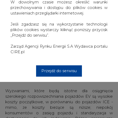
W dowolnym czasie możesz określić warunki
światowe rynki wywoływał system zachęt wspierających
przechowywania i dostępu do plików cookies w
ich wykorzystanie i do roku 2050 będą nadal
ustawieniach przeglądarki internetowej.
wprowadzane dzięki zakazom i ograniczeniom na
pojazdy z silnikami o spalaniu wewnętrznym (internal
Jeśli zgadzasz się na wykorzystanie technologii
combustion engines - ICE). Jednak następna faza ich
plików cookies wystarczy kliknąć poniższy przycisk
wdrażania będzie wywołana przez konsumentów, którzy
„Przejdź do serwisu”.
docenią zalety EV.
Zarząd Agencji Rynku Energii S.A Wydawca portalu
Pojazdy elektryczne oferują mniejszą liczbę ruchomych
CIRE.pl
części oraz wyższą sprawność niż ICE. Cechują je niższe
koszty eksploatacji, mała emisja CO2 - pod warunkiem, że
są zasilane z sieci o małym śladzie węglowym, niski
poziom hałasu i brak spalin. Korzyści wynikające z
Przejdź do serwisu
powyższych właściwości będą zmieniać percepcję
przyszłych użytkowników EV.
Wyzwaniami, które będą istotne dla osiągnięcia
szerokiego rozpowszechniania pojazdów EV są wysokie
koszty początkowe, w porównaniu do pojazdów ICE -
mimo, że koszty bieżące są niższe; niepokój
konsumentów o zasięg pojazdu i standaryzacja w