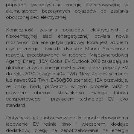
popytem, wykorzystując energię przechowywaną w
akumulatorach bezczynnych pojazdów do zasilania
obciążonej sieci elektrycznej.
Konieczność zasilania pojazdów elektrycznych z
niskoemisyjnej sieci energetycznej otwiera nowe
możliwości dla energetyki jądrowej, która jest źródłem
czystej energii - twierdzi dyrektor Munro. Scenariusze
rozwoju, przedstawione w raporcie Międzynarodowej
Agencji Energii (IEA) Global EV Outlook 2018 zakładają, że
globalne zużycie energii elektrycznej przez pojazdy EV
do roku 2030 osiągnie 404 TWh (New Policies scenario)
lub nawet 928 TWh (EV30@30 scenario). IEA przewiduje,
że Chiny będą prowadzić w tym procesie wraz z
rozwojem obecnie stosunkowo małego taboru
transportowego i przyjęciem technologii EV, jako
standard.
Dotychczas już zaobserwowano, że zapotrzebowanie na
ładowanie EV rośnie rano i wieczorem, dodając
dodatkową presję na zapotrzebowanie na energię