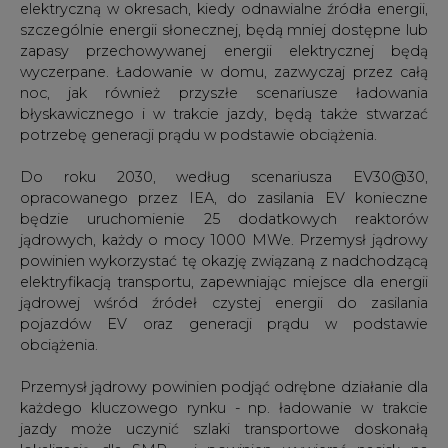
elektryczną w okresach, kiedy odnawialne źródła energii,
szczególnie energii słonecznej, będą mniej dostępne lub
zapasy przechowywanej energii elektrycznej będą
wyczerpane. Ładowanie w domu, zazwyczaj przez całą
noc, jak również przyszłe scenariusze ładowania
błyskawicznego i w trakcie jazdy, będą także stwarzać
potrzebę generacji prądu w podstawie obciążenia.
Do roku 2030, według scenariusza EV30@30,
opracowanego przez IEA, do zasilania EV konieczne
będzie uruchomienie 25 dodatkowych reaktorów
jądrowych, każdy o mocy 1000 MWe. Przemysł jądrowy
powinien wykorzystać tę okazję związaną z nadchodzącą
elektryfikacją transportu, zapewniając miejsce dla energii
jądrowej wśród źródeł czystej energii do zasilania
pojazdów EV oraz generacji prądu w podstawie
obciążenia.
Przemysł jądrowy powinien podjąć odrębne działanie dla
każdego kluczowego rynku - np. ładowanie w trakcie
jazdy może uczynić szlaki transportowe doskonałą