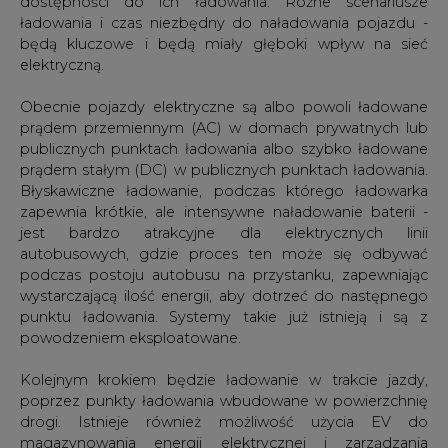
dostępności do ich ładowania. Różne scenariusze
ładowania i czas niezbędny do naładowania pojazdu -
będą kluczowe i będą miały głęboki wpływ na sieć
elektryczną.
Obecnie pojazdy elektryczne są albo powoli ładowane
prądem przemiennym (AC) w domach prywatnych lub
publicznych punktach ładowania albo szybko ładowane
prądem stałym (DC) w publicznych punktach ładowania.
Błyskawiczne ładowanie, podczas którego ładowarka
zapewnia krótkie, ale intensywne naładowanie baterii -
jest bardzo atrakcyjne dla elektrycznych linii
autobusowych, gdzie proces ten może się odbywać
podczas postoju autobusu na przystanku, zapewniając
wystarczającą ilość energii, aby dotrzeć do następnego
punktu ładowania. Systemy takie już istnieją i są z
powodzeniem eksploatowane.
Kolejnym krokiem będzie ładowanie w trakcie jazdy,
poprzez punkty ładowania wbudowane w powierzchnię
drogi. Istnieje również możliwość użycia EV do
magazynowania energii elektrycznej i zarządzania