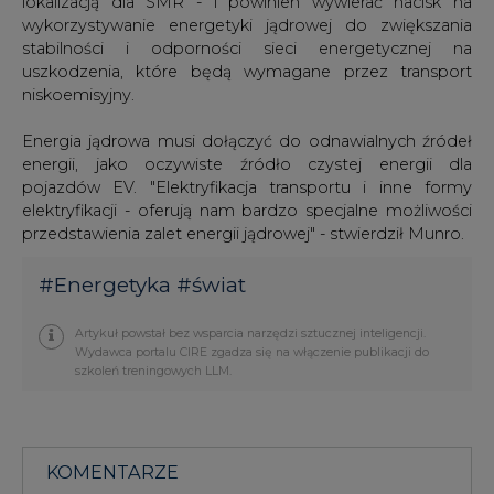
lokalizacją dla SMR - i powinien wywierać nacisk na
wykorzystywanie energetyki jądrowej do zwiększania
stabilności i odporności sieci energetycznej na
uszkodzenia, które będą wymagane przez transport
niskoemisyjny.
Energia jądrowa musi dołączyć do odnawialnych źródeł
energii, jako oczywiste źródło czystej energii dla
pojazdów EV. "Elektryfikacja transportu i inne formy
elektryfikacji - oferują nam bardzo specjalne możliwości
przedstawienia zalet energii jądrowej" - stwierdził Munro.
#
Energetyka
#
świat
Artykuł powstał bez wsparcia narzędzi sztucznej inteligencji.
Wydawca portalu CIRE zgadza się na włączenie publikacji do
szkoleń treningowych LLM.
KOMENTARZE