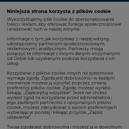
Zmiany kadrowe na rynku
Niniejsza strona korzysta z plików cookie
Wykorzystujemy pliki cookie do spersonalizowania
Studio CIRE
treści i reklam, aby oferować funkcje społecznościowe
i analizować ruch w naszej witrynie.
Rozmowy o energetyce
Informacje o tym, jak korzystasz z naszej witryny,
Gospodarka
udostępniamy partnerom społecznościowym,
reklamowym i analitycznym. Partnerzy mogą
Geopolityka
połączyć te informacje z innymi danymi otrzymanymi
LTE450
od Ciebie lub uzyskanymi podczas korzystania z ich
usług.
Korzystanie z plików cookie innych niż systemowe
Innowacje i AI
wymaga zgody. Zgoda jest dobrowolna i w każdym
momencie możesz ją wycofać poprzez zmianę
Telekomunikacja i IT
preferencji plików cookie. Zgodę możesz wyrazić,
klikając „Zaakceptuj wszystkie". Jeżeli nie chcesz
Handel emisjami CO2
wyrazić zgód na korzystanie przez administratora i
Wodór
jego zaufanych partnerów z opcjonalnych plików
cookie, możesz zdecydować o swoich preferencjach
Górnictwo
wybierając je poniżej i klikając przycisk „Zapisz
ustawienia".
Zmiany klimatyczne
Twoja zgoda jest dobrowolna i możesz ją w dowolnym