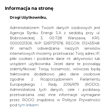
Informacja na stronę
Drogi Użytkowniku,
KONTAKT:
REDAKCJA@CIRE.PL
WYDAWCA PORTALU:
Administratorem Twoich danych osobowych jest
Agencja Rynku Energii S.A z siedzibą przy ul.
A
A
A
WIELKOŚĆ TEKSTU
WYSOKI KONTRAST
Bobrowieckiej 3, 00-728 Warszawa, KRS:
0000021306, NIP: 5261757578, REGON: 012435148.
ZALOGUJ SIĘ
W ramach odwiedzania naszych serwisów
internetowych możemy przetwarzać Twój adres IP,
pliki cookies i podobne dane nt. aktywności lub
urządzeń użytkownika. Jeżeli dane te pozwalają
zidentyfikować Twoją tożsamość, wówczas będą
traktowane dodatkowo jako dane osobowe
zgodnie z Rozporządzeniem Parlamentu
Europejskiego i Rady 2016/679 (RODO).
Administratora tych danych, cele i podstawy
przetwarzania oraz inne informacje wymagane
przez RODO znajdziesz w Polityce Prywatności
pod
tym linkiem.
WŁĄCZ CIRE.TV