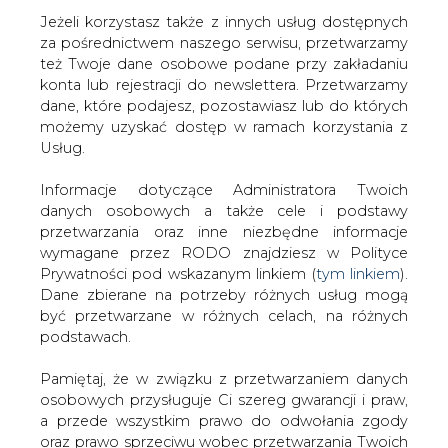
Jeżeli korzystasz także z innych usług dostępnych
za pośrednictwem naszego serwisu, przetwarzamy
też Twoje dane osobowe podane przy zakładaniu
konta lub rejestracji do newslettera. Przetwarzamy
Strona główna
/
ELEKTROMOBILNOŚĆ
/
Pojazdy
dane, które podajesz, pozostawiasz lub do których
elektryczne szansą dla energetyki jądrowej
możemy uzyskać dostęp w ramach korzystania z
Usług.
2018-09-10 00:00
drukuj
Informacje dotyczące Administratora Twoich
skomentuj
danych osobowych a także cele i podstawy
udostępnij
:
przetwarzania oraz inne niezbędne informacje
wymagane przez RODO znajdziesz w Polityce
Prywatności pod wskazanym linkiem (
tym linkiem
).
Dane zbierane na potrzeby różnych usług mogą
być przetwarzane w różnych celach, na różnych
podstawach.
Pamiętaj, że w związku z przetwarzaniem danych
osobowych przysługuje Ci szereg gwarancji i praw,
a przede wszystkim prawo do odwołania zgody
oraz prawo sprzeciwu wobec przetwarzania Twoich