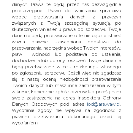
danych. Prawa te będą przez nas bezwzględnie
przestrzegane. Prawo do wniesienia sprzeciwu
Ziółkowski: elektromobilność
spowoduje problemy w
wobec przetwarzania danych z przyczyn
energetyce
związanych z Twoją szczególną sytuacją, po
skutecznym wniesieniu prawa do sprzeciwu Twoje
dane nie będą przetwarzane o ile nie będzie istnieć
ważna prawnie uzasadniona podstawa do
przetwarzania, nadrzędna wobec Twoich interesów,
praw i wolności lub podstawa do ustalenia,
dochodzenia lub obrony roszczeń. Twoje dane nie
- Elektromobilność będzie powodowała
będą przetwarzane w celu marketingu własnego
podobne problemy jak OZE, powiedział
po zgłoszeniu sprzeciwu. Jeżeli więc nie zgadzasz
Andrzej Ziółkowski, prezes zarządu
się z naszą oceną niezbędności przetwarzania
Urzędu Dozoru Technicznego podczas
Twoich danych lub masz inne zastrzeżenia w tym
odbywającego się we Wrocławiu IV
zakresie, koniecznie zgłoś sprzeciw lub prześlij nam
Kongresu Energetycznego.
swoje zastrzeżenia na adres Inspektora Ochrony
Danych Osobowych pod adres
iod@are.waw.pl
.
W swojej wypowiedzi prezes Ziółkowski zasygnalizował
Wycofanie zgody nie wpływa na zgodność z
problem jaki może być związany z wdrożeniem
prawem przetwarzania dokonanego przed jej
elektromobilności w Polsce. - Elektromobilność będzie
wycofaniem.
powodowała problemy w energetyce, powiedział.