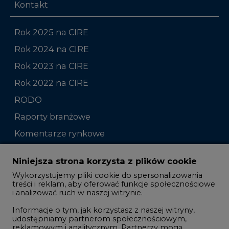
Kontakt
Rok 2025 na CIRE
Rok 2024 na CIRE
Rok 2023 na CIRE
Rok 2022 na CIRE
RODO
Raporty branżowe
Komentarze rynkowe
Zmiany kadrowe na rynku
Niniejsza strona korzysta z plików cookie
Wykorzystujemy pliki cookie do spersonalizowania
Studio CIRE
treści i reklam, aby oferować funkcje społecznościowe
i analizować ruch w naszej witrynie.
Rozmowy o energetyce
Informacje o tym, jak korzystasz z naszej witryny,
Gospodarka
udostępniamy partnerom społecznościowym,
reklamowym i analitycznym. Partnerzy mogą
Geopolityka