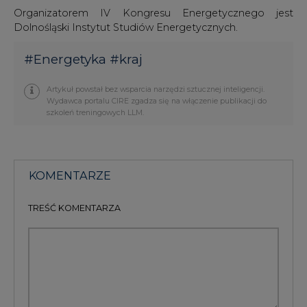
Organizatorem IV Kongresu Energetycznego jest
Dolnośląski Instytut Studiów Energetycznych.
#
Energetyka
#
kraj
Artykuł powstał bez wsparcia narzędzi sztucznej inteligencji.
Wydawca portalu CIRE zgadza się na włączenie publikacji do
szkoleń treningowych LLM.
KOMENTARZE
TREŚĆ KOMENTARZA