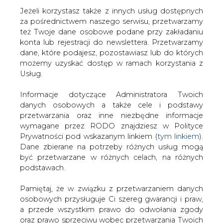
Jeżeli korzystasz także z innych usług dostępnych
za pośrednictwem naszego serwisu, przetwarzamy
też Twoje dane osobowe podane przy zakładaniu
konta lub rejestracji do newslettera. Przetwarzamy
Strona główna
/
ELEKTROMOBILNOŚĆ
/
Ziółkowski:
dane, które podajesz, pozostawiasz lub do których
elektromobilność spowoduje problemy w energetyce
możemy uzyskać dostęp w ramach korzystania z
Usług.
2018-09-19 00:00
drukuj
Informacje dotyczące Administratora Twoich
skomentuj
danych osobowych a także cele i podstawy
udostępnij
:
przetwarzania oraz inne niezbędne informacje
wymagane przez RODO znajdziesz w Polityce
Prywatności pod wskazanym linkiem (
tym linkiem
).
Dane zbierane na potrzeby różnych usług mogą
być przetwarzane w różnych celach, na różnych
podstawach.
Pamiętaj, że w związku z przetwarzaniem danych
osobowych przysługuje Ci szereg gwarancji i praw,
a przede wszystkim prawo do odwołania zgody
oraz prawo sprzeciwu wobec przetwarzania Twoich