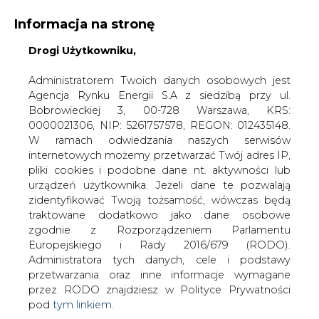
Informacja na stronę
Drogi Użytkowniku,
KONTAKT:
REDAKCJA@CIRE.PL
WYDAWCA PORTALU:
Administratorem Twoich danych osobowych jest
Agencja Rynku Energii S.A z siedzibą przy ul.
A
A
A
WIELKOŚĆ TEKSTU
WYSOKI KONTRAST
Bobrowieckiej 3, 00-728 Warszawa, KRS:
0000021306, NIP: 5261757578, REGON: 012435148.
ZALOGUJ SIĘ
W ramach odwiedzania naszych serwisów
internetowych możemy przetwarzać Twój adres IP,
pliki cookies i podobne dane nt. aktywności lub
urządzeń użytkownika. Jeżeli dane te pozwalają
zidentyfikować Twoją tożsamość, wówczas będą
traktowane dodatkowo jako dane osobowe
zgodnie z Rozporządzeniem Parlamentu
Europejskiego i Rady 2016/679 (RODO).
Administratora tych danych, cele i podstawy
przetwarzania oraz inne informacje wymagane
przez RODO znajdziesz w Polityce Prywatności
pod
tym linkiem.
WŁĄCZ CIRE.TV