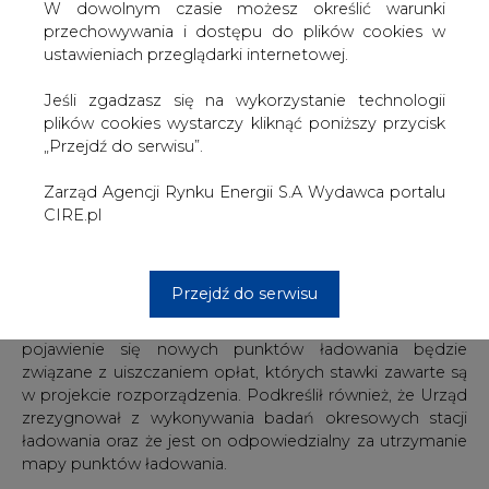
W dowolnym czasie możesz określić warunki
Jak twierdzi prezes UDT, rozwiązaniem problemów,
przechowywania i dostępu do plików cookies w
które pojawią się przy wdrażaniu elektromobilności mogą
ustawieniach przeglądarki internetowej.
być magazyny energii. Zapewnił również, że połączenie
obu tych rozwiązań będzie stanowić nową jakość i nowy
Jeśli zgadzasz się na wykorzystanie technologii
model energetyki. - Wytworzenie magazynów
plików cookies wystarczy kliknąć poniższy przycisk
buforowych, gwarantujące neutralność elektromobilności
„Przejdź do serwisu”.
w stosunku do sieci dystrybucyjnych będzie stanowiło
nową jakość pod względem wpływu elektromobilności
Zarząd Agencji Rynku Energii S.A Wydawca portalu
na stabilność sieci dystrybucyjnej. Magazyny te będą
CIRE.pl
zabezpieczały sieć dystrybucyjną na okoliczności
różnego rodzaju zdarzeń- wyjaśnił.
Przejdź do serwisu
Zapytany o budżet potrzebny uUzędowi na realizację
swoich obowiązków, Andrzej Ziółkowski potwierdził, że
pojawienie się nowych punktów ładowania będzie
związane z uiszczaniem opłat, których stawki zawarte są
w projekcie rozporządzenia. Podkreślił również, że Urząd
zrezygnował z wykonywania badań okresowych stacji
ładowania oraz że jest on odpowiedzialny za utrzymanie
mapy punktów ładowania.