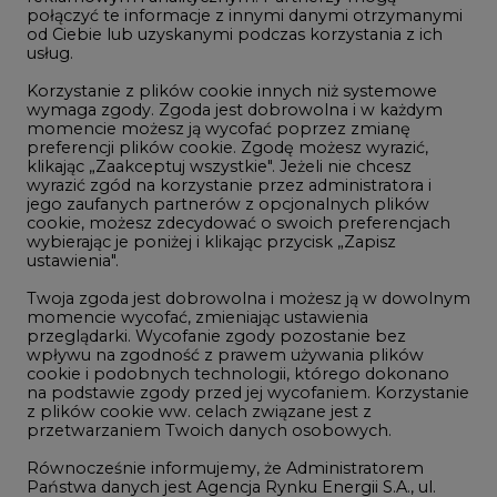
połączyć te informacje z innymi danymi otrzymanymi
LTE450
od Ciebie lub uzyskanymi podczas korzystania z ich
usług.
Korzystanie z plików cookie innych niż systemowe
Innowacje i AI
wymaga zgody. Zgoda jest dobrowolna i w każdym
momencie możesz ją wycofać poprzez zmianę
Telekomunikacja i IT
preferencji plików cookie. Zgodę możesz wyrazić,
klikając „Zaakceptuj wszystkie". Jeżeli nie chcesz
Handel emisjami CO2
wyrazić zgód na korzystanie przez administratora i
Wodór
jego zaufanych partnerów z opcjonalnych plików
cookie, możesz zdecydować o swoich preferencjach
Górnictwo
wybierając je poniżej i klikając przycisk „Zapisz
ustawienia".
Zmiany klimatyczne
Twoja zgoda jest dobrowolna i możesz ją w dowolnym
momencie wycofać, zmieniając ustawienia
przeglądarki. Wycofanie zgody pozostanie bez
Atom
wpływu na zgodność z prawem używania plików
Fotowoltaika
cookie i podobnych technologii, którego dokonano
na podstawie zgody przed jej wycofaniem. Korzystanie
Offshore wind
z plików cookie ww. celach związane jest z
przetwarzaniem Twoich danych osobowych.
Magazyny energii
Równocześnie informujemy, że Administratorem
Zielone samorządy
Państwa danych jest Agencja Rynku Energii S.A., ul.