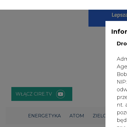
WYDAWCA PO
KONTAKT:
REDAKCJA@CIRE.PL
Info
Dro
Adm
Age
Bob
NI
odw
WŁĄCZ CIRE.TV
prz
nt.
poz
ENERGETYKA
ATOM
ZIELONA GO
bę
zgo
Rad