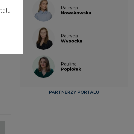
talu
Nowakowska
Patrycja
Wysocka
Paulina
Popiołek
PARTNERZY PORTALU