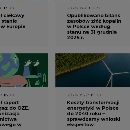
ł ciekawy
Opublikowano bilans
 stanie
zasobów złóż kopalin
 w Europie
w Polsce według
stanu na 31 grudnia
2025 r.
3 16:00
2026-05-23 15:00
 raport
Koszty transformacji
gaz do OZE.
energetyki w Polsce
nizacja
do 2040 roku –
nictwa
sprawdzamy wnioski
owego w
ekspertów