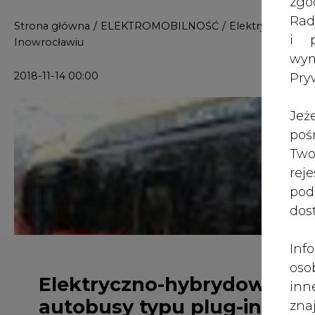
Strona główna
/
ELEKTROMOBILNOŚĆ
/
Elektryczno-hyb
i p
Inowrocławiu
wy
2018-11-14 00:00
Pry
Jeż
poś
Two
rej
pod
dos
Inf
oso
Elektryczno-hybrydowe
inn
autobusy typu plug-in
zna
lin
wożą już pasażerów w