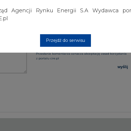
ząd Agencji Rynku Energii S.A Wydawca por
.pl
PODPIS
Przejdź do serwisu
Przesłanie komentarza oznacza akceptację zasad korzystania
z portalu cire.pl
wyślij