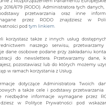
rydowe autobusy typu plug-in wożą już pasażerów w
odstawy przetwarzania oraz inne inform
magane przez RODO znajdziesz w Polit
drukuj
skomentuj
udostępnij
:
watności pod
tym linkiem.
eli korzystasz także z innych usług dostępnyc
rednictwem naszego serwisu, przetwarzamy
je dane osobowe podane przy zakładaniu konta
estracji do newslettera. Przetwarzamy dane, k
ajesz, pozostawiasz lub do których możemy uzy
tęp w ramach korzystania z Usług.
ormacje dotyczące Administratora Twoich da
bowych a także cele i podstawy przetwarzania 
e niezbędne informacje wymagane przez 
jdziesz w Polityce Prywatności pod wskaz
kiem (
tym linkiem
). Dane zbierane na potr