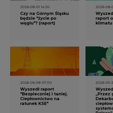
Czy na Górnym Śląsku
Wyszed
będzie "życie po
raport o
węglu"? (raport)
klimatu
2026-06-08 07:00
2026-05-2
Wyszedł raport
Wyszedł
"Bezpieczniej i taniej.
„Przez 
Ciepłownictwo na
Dekarbo
ratunek KSE"
ciepłow
system
Polsce”