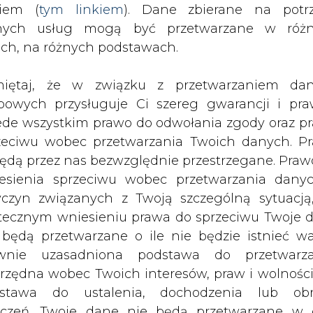
nych usług mogą być przetwarzane w róż
ach, na różnych podstawach.
iętaj, że w związku z przetwarzaniem da
bowych przysługuje Ci szereg gwarancji i pra
sy typu plug-in wyjechały na ulice
ede wszystkim prawo do odwołania zgody oraz p
dze miasta, niebawem cały tabor
zeciwu wobec przetwarzania Twoich danych. P
zyły tylko pojazdy ekologiczne.
będą przez nas bezwzględnie przestrzegane. Praw
esienia sprzeciwu wobec przetwarzania dany
obusy przechodziły przez kilka tygodni, wła
yczyn związanych z Twoją szczególną sytuacją
ektryczne hybrydy ruszyły na ulice Inowrocławia.
tecznym wniesieniu prawa do sprzeciwu Twoje 
 będą przetwarzane o ile nie będzie istnieć w
ce miasta w ramach zamówieni na 16 nowych autob
wnie uzasadniona podstawa do przetwarza
h oraz 8 elektryczno-hybrydowych (typu plug-in).
rzędna wobec Twoich interesów, praw i wolności
stawa do ustalenia, dochodzenia lub ob
plug-in) tym różnią się od tradycyjnych hybryd
zczeń. Twoje dane nie będą przetwarzane w 
rgią elektryczną - niewielki silnik spalinowy p
ketingu własnego po zgłoszeniu sprzeciwu. Je
i producenta, taki autobus przejechać może w tr