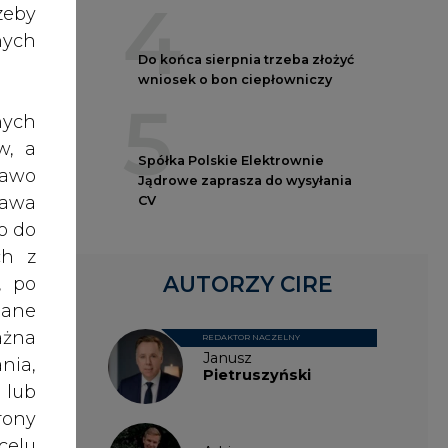
4
nych
Do końca sierpnia trzeba złożyć
wniosek o bon ciepłowniczy
5
nych
w, a
Spółka Polskie Elektrownie
rawo
Jądrowe zaprasza do wysyłania
rawa
CV
o do
ch z
śnie
AUTORZY CIRE
, po
dane
ażna
usów
REDAKTOR NACZELNY
Janusz
nia,
Pietruszyński
 lub
rony
, że
celu
ełni
Adrian
Kędzierski
żeli
ybie