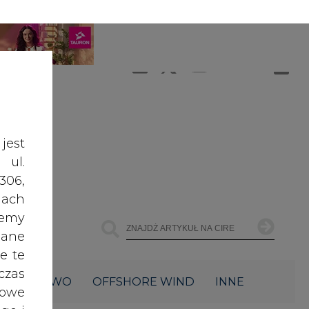
A
A
ZALOGUJ SIĘ
ŚĆ TEKSTU
A
jest
 ul.
306,
ach
żemy
dane
e te
czas
ŁOWNICTWO
OFFSHORE WIND
INNE
owe
go i
cele