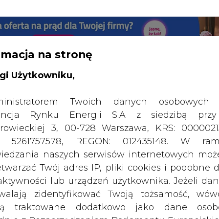
RTALU:
WIELKO
WYSOKI KONTRAST
rmacja na stronę
gi Użytkowniku,
inistratorem Twoich danych osobowych 
ncja Rynku Energii S.A z siedzibą przy
rowieckiej 3, 00-728 Warszawa, KRS: 0000021
P: 5261757578, REGON: 012435148. W ram
iedzania naszych serwisów internetowych mo
etwarzać Twój adres IP, pliki cookies i podobne 
 aktywności lub urządzeń użytkownika. Jeżeli dan
walają zidentyfikować Twoją tożsamość, wów
SPODARKA
ZMIANY KADROWE NA RYNKU
CIEP
dą traktowane dodatkowo jako dane osob
dnie z Rozporządzeniem Parlamentu Europejskie
y 2016/679 (RODO). Administratora tych danych, 