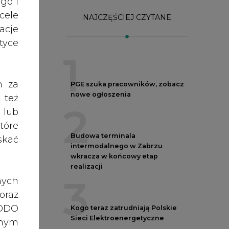
NAJCZĘŚCIEJ CZYTANE
acje
yce
1
h za
PGE szuka pracowników, zobacz
nowe ogłoszenia
 też
2
 lub
tóre
Budowa terminala
skać
intermodalnego w Zabrzu
wkracza w końcowy etap
realizacji
3
nych
oraz
RODO
Kogo teraz zatrudniają Polskie
Sieci Elektroenergetyczne
anym
zeby