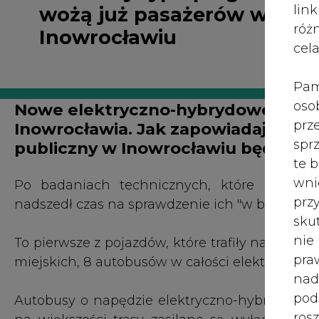
róż
Inowrocławiu
cel
Pam
oso
Nowe elektryczno-hybrydowe autobu
prz
Inowrocławia. Jak zapowiadają wła
spr
publiczny w Inowrocławiu będą twor
te 
wni
Po badaniach technicznych, które nowe aut
prz
nadszedł czas na sprawdzenie ich "w boju" i el
sku
nie
To pierwsze z pojazdów, które trafiły na uli
pra
miejskich, 8 autobusów w całości elektrycznyc
nad
pod
Autobusy o napędzie elektryczno-hybrydowym (
ros
na większości trasy zasilane są wyłącznie ene
mar
jedynie funkcję pomocniczą. Według deklaracj