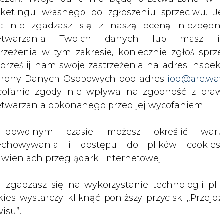
c nie zgadzasz się z naszą oceną niezbędn
ści od warunków, w jakich porusza się autobus
zetwarzania Twoich danych lub masz i
ch końcowych i trwa jedynie trzy do sześciu min
trzeżenia w tym zakresie, koniecznie zgłoś sprz
 trasę. Elektryczne hybrydy mogą też być łado
 prześlij nam swoje zastrzeżenia na adres Inspek
i. Oba rozwiązania zostaną zastosowane w przyp
rony Danych Osobowych pod adres
iod@are.wa
ofanie zgody nie wpływa na zgodność z pr
etwarzania dokonanego przed jej wycofaniem.
ł. Miasto poniesie jedynie koszt w wysokości 15 p
a ze środków pozyskanych z Unii Europejskiej.
dowolnym czasie możesz określić waru
echowywania i dostępu do plików cooki
iło swój tabor o 12 autobusów - elektryczny
awieniach przeglądarki internetowej.
Artykuł powstał bez wsparcia narzędzi sztucznej
li zgadzasz się na wykorzystanie technologii pl
inteligencji. Wydawca portalu CIRE zgadza się na włącz
kies wystarczy kliknąć poniższy przycisk „Przejd
publikacji do szkoleń treningowych LLM.
isu”.