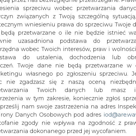
aplikacji Elocity będą dostępne w aplikacji EV 
c nie zgadzasz się z naszą oceną niezbędn
ać, wystarczy zainstalować aplikację EV Klub Pols
zetwarzania Twoich danych lub masz i
generowane co miesiąc.
trzeżenia w tym zakresie, koniecznie zgłoś sprz
 prześlij nam swoje zastrzeżenia na adres Inspek
rony Danych Osobowych pod adres
iod@are.wa
ia dostarczamy członkom EV Klub Polska nie tyl
ofanie zgody nie wpływa na zgodność z pr
city, ale również umożliwiamy taką opcję nasz
etwarzania dokonanego przed jej wycofaniem.
tom sieciowym obsługiwanym przez nas
– wyjaśn
dowolnym czasie możesz określić waru
echowywania i dostępu do plików cooki
awieniach przeglądarki internetowej.
wanej aplikacji Elocity możliwy jest dostęp do 
atorów. Obecnie korzysta z niej ponad 38
li zgadzasz się na wykorzystanie technologii pl
kies wystarczy kliknąć poniższy przycisk „Przejd
isu”.