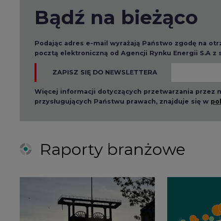
Raporty branżowe
2026-08-01 14:30
2026-08-0
Czy na Górnym Śląsku
Wyszed
będzie "życie po
raport o
węglu"? (raport)
klimatu