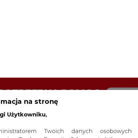
rmacja na stronę
gi Użytkowniku,
inistratorem Twoich danych osobowych 
SPODARKA
ZMIANY KADROWE NA RYNKU
CIEP
ncja Rynku Energii S.A z siedzibą przy
rowieckiej 3, 00-728 Warszawa, KRS: 0000021
odpisało współpracę z Elocity
P: 5261757578, REGON: 012435148. W ram
iedzania naszych serwisów internetowych mo
etwarzać Twój adres IP, pliki cookies i podobne 
drukuj
skomentuj
udostępnij
:
 aktywności lub urządzeń użytkownika. Jeżeli dan
walają zidentyfikować Twoją tożsamość, wów
dą traktowane dodatkowo jako dane osob
dnie z Rozporządzeniem Parlamentu Europejskie
y 2016/679 (RODO). Administratora tych danych, 