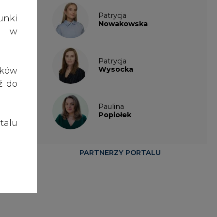
talu
PARTNERZY PORTALU
owej
enie