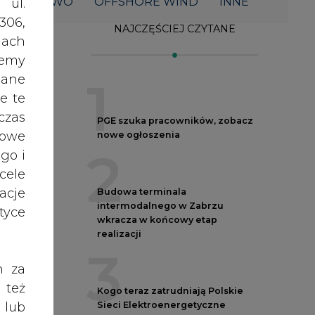
2
acje
Budowa terminala
intermodalnego w Zabrzu
yce
wkracza w końcowy etap
realizacji
3
h za
 też
Kogo teraz zatrudniają Polskie
Sieci Elektroenergetyczne
 lub
4
tóre
skać
Do końca sierpnia trzeba złożyć
wniosek o bon ciepłowniczy
5
nych
oraz
Przegląd najnowszych rekrutacji
RODO
na stanowiska kierownicze w
anym
polskiej energetyce
zeby