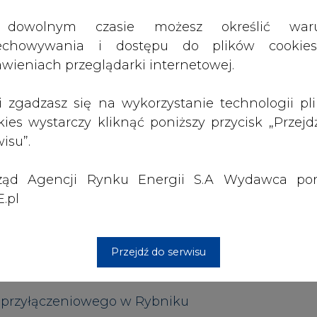
ząd Agencji Rynku Energii S.A Wydawca por
.pl
ecyzję inwestycyjną ws. morskiej farmy wiatr
Przejdź do serwisu
przyłączeniowego w Rybniku
zdolność do komunikacji z CSIRE
Artykuł powstał bez wsparcia narzędzi sztucznej
inteligencji. Wydawca portalu CIRE zgadza się na włącz
publikacji do szkoleń treningowych LLM.