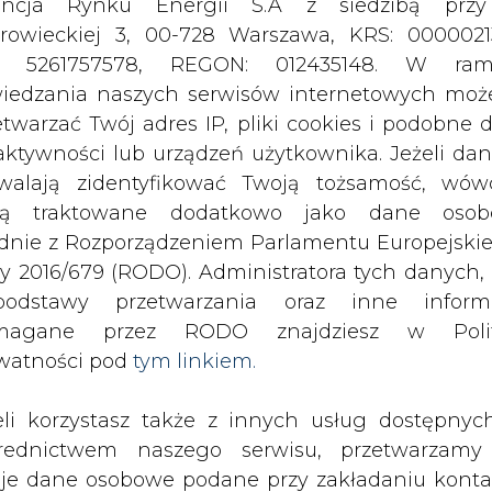
odstawy przetwarzania oraz inne inform
magane przez RODO znajdziesz w Polit
watności pod
tym linkiem.
eli korzystasz także z innych usług dostępnyc
rednictwem naszego serwisu, przetwarzamy
je dane osobowe podane przy zakładaniu konta
estracji do newslettera. Przetwarzamy dane, k
ajesz, pozostawiasz lub do których możemy uzy
tęp w ramach korzystania z Usług.
ormacje dotyczące Administratora Twoich da
bowych a także cele i podstawy przetwarzania 
e niezbędne informacje wymagane przez 
iczów.
jdziesz w Polityce Prywatności pod wskaz
kiem (
tym linkiem
). Dane zbierane na potr