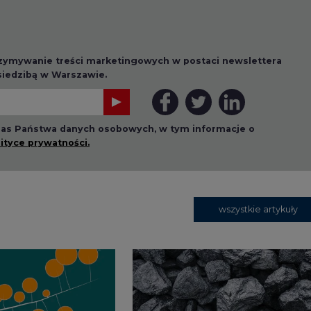
wszystkie artykuły
1 13:00
2026-07-09 10:30
ł ciekawy
Opublikowano bilans
 stanie
zasobów złóż kopalin
 w Europie
w Polsce według
stanu na 31 grudnia
2025 r.