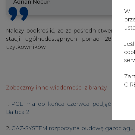
Zar
CIRE
Zobaczmy inne wiadomości z branży
1.
PGE ma do końca czerwca podjąć finalną d
Baltica 2
2.
GAZ-SYSTEM rozpoczyna budowę gazociągu 
3.
ENERGA-OPERATOR potwierdziła techniczną 
#
Elektromobilność
AUTOR
Janusz Pietruszyński