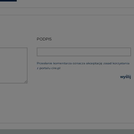
wyślij
rzymywanie treści marketingowych w postaci newslettera
 siedzibą w Warszawie.
 nas Państwa danych osobowych, w tym informacje o
lityce prywatności.