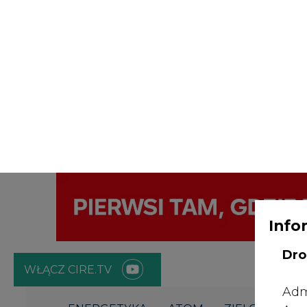
Info
Dro
WŁĄCZ CIRE.TV
Adm
ENERGETYKA
ATOM
ZIELONA GO
Age
Bob
Strona główna
/
ELEKTROMOBILNOŚĆ
/
EV Klub Polska p
NI
odw
Janusz
Pietruszyński
prz
2024-03-21 18:00
redakcja@cire.pl
nt.
poz
bę
zgo
Rad