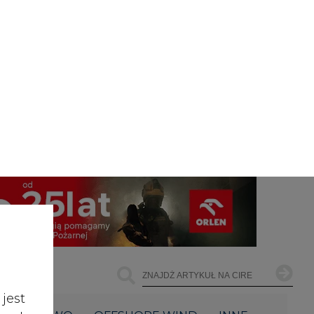
jest
ŁOWNICTWO
OFFSHORE WIND
INNE
 ul.
306,
NAJCZĘŚCIEJ CZYTANE
ach
żemy
1
dane
e te
czas
PGE szuka pracowników, zobacz
owe
nowe ogłoszenia
go i
cele