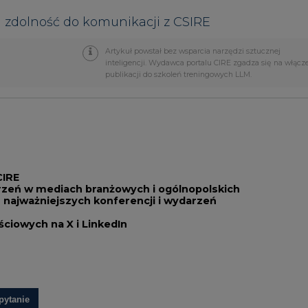
CIRE
rzeń w mediach branżowych i ogólnopolskich
 najważniejszych konferencji i wydarzeń
iowych na X i LinkedIn
pytanie
PODPIS
Przesłanie komentarza oznacza akceptację zasad korzystania
z portalu cire.pl