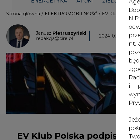
i p
wy
Pry
Jeż
poś
EV Klub Polska podpisało
Two
współpracę z Elocity
rej
pod
dos
Inf
oso
inn
Oznacza to nowe zniżki dla klubow
zna
lin