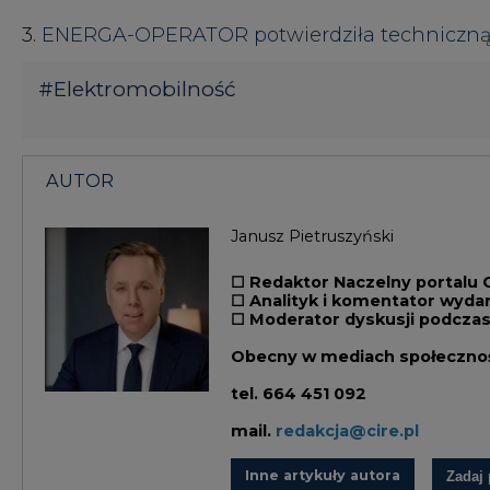
☐ Redaktor Naczelny portalu 
☐ Analityk i komentator wyda
☐ Moderator dyskusji podczas
Obecny w mediach społecznośc
tel.
664 451 092
mail.
redakcja@cire.pl
Inne artykuły autora
Zadaj 
KOMENTARZE
TREŚĆ KOMENTARZA